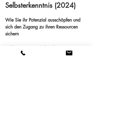
Selbsterkenntnis (2024)
Wie Sie ihr Potenzial ausschöpfen und 
sich den Zugang zu ihren Ressourcen 
sichern
Verlag: Hermann Schmidt
Grafikerin: Eva Finkbeiner
Blick hier ins Buch!
Weitere Infos zu Roberta Bergmann:
Roberta Bergmann - Webseite 
Der kreative Flow Blog - Webseite
YouTube-Kanal von Der kreative Flow