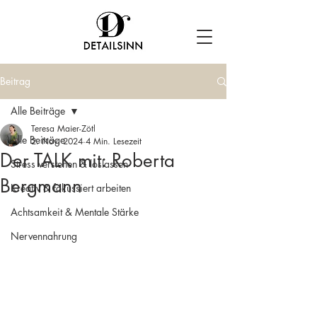
Beitrag
Alle Beiträge
Teresa Maier-Zötl
Alle Beiträge
2. Nov. 2024
4 Min. Lesezeit
Der TALK mit: Roberta
Stress verstehen & loslassen
Bergmann
Kreativ & fokussiert arbeiten
Achtsamkeit & Mentale Stärke
Nervennahrung