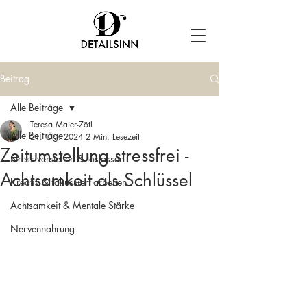
Beitrag
Alle Beiträge
Teresa Maier-Zötl
Alle Beiträge
21. Okt. 2024
2 Min. Lesezeit
Zeitumstellung stressfrei -
Stress verstehen & loslassen
Achtsamkeit als Schlüssel
Kreativ & fokussiert arbeiten
Achtsamkeit & Mentale Stärke
Nervennahrung