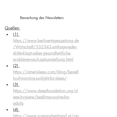
Bewerbung des Newsletters
Quellen:
(1) 
https://www.berlinertageszeitung.de
/Wirtschaft/332343-umfrage-jeder-
dritte-klagt-ueber-gesundheitliche-
probleme-nach-zeitumstellung.html
(2) 
https://amerisleep.com/blog/benefi
ts-of-morning-sunlight-for-sleep/
(3) 
https://www.sleepfoundation.org/sl
eep-hygiene/bedtime-routine-for-
adults
(4) 
https://www.noejagdverband.at/zei