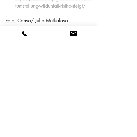
tumstellung-wildunfall-risiko-steigt/
Foto:
 Canva/ Julia Metkalova
Stress verstehen & loslassen
Ähnliche Beiträge
Alle ansehen